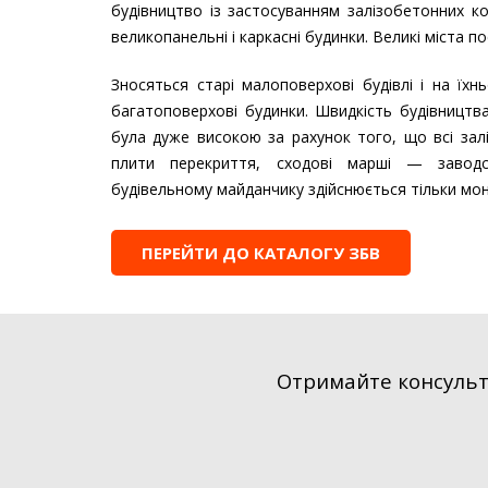
будівництво із застосуванням залізобетонних ко
великопанельні і каркасні будинки. Великі міста п
Зносяться старі малоповерхові будівлі і на їхн
багатоповерхові будинки. Швидкість будівництв
була дуже високою за рахунок того, що всі зал
плити перекриття, сходові марші — завод
будівельному майданчику здійснюється тільки мо
ПЕРЕЙТИ ДО КАТАЛОГУ ЗБВ
Отримайте консульта