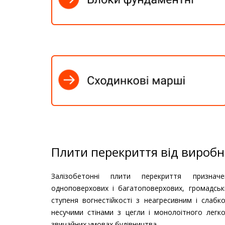
Плити перекриття від вироб
Залізобетонні плити перекриття призна
одноповерхових і багатоповерхових, громадськи
ступеня вогнестійкості з неагресивним і слаб
несучими стінами з цегли і монолоітного легк
звичайних умовах будівництва.