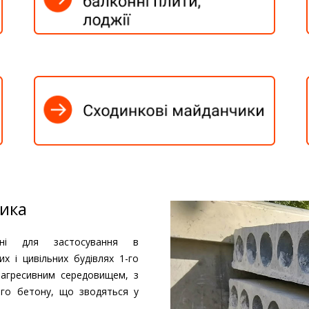
ника
чені для застосування в
х і цивільних будівлях 1-го
коагресивним середовищем, з
ого бетону, що зводяться у