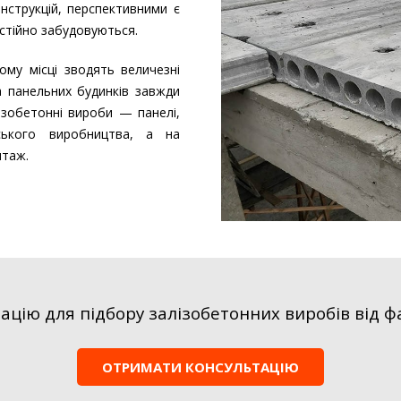
нструкцій, перспективними є
остійно забудовуються.
ьому місці зводять величезні
а панельних будинків завжди
ізобетонні вироби — панелі,
ського виробництва, а на
нтаж.
цію для підбору залізобетонних виробів від фа
ОТРИМАТИ КОНСУЛЬТАЦІЮ